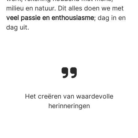
milieu en natuur. Dit alles doen we met
veel passie en enthousiasme
; dag in en
dag uit.
Het creëren van waardevolle
herinneringen
Geschiedenis
Onze cultuur
TopParken als werkgever