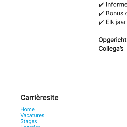
✔️ Informe
✔️ Bonus 
✔️ Elk jaa
Opgericht
Collega’s
Carrièresite
Home
Vacatures
Stages