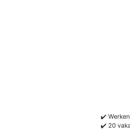
✔️ Werken
✔️ 20 vak