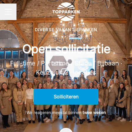
Carrièremenu
DIVERSE VAKANTIEPARKEN
Open sollicitatie
Full-time / Part-time / Stage / Bijbaan ·
Keuze uit 21 locaties
Solliciteren
We reageren meestal binnen
twee weken